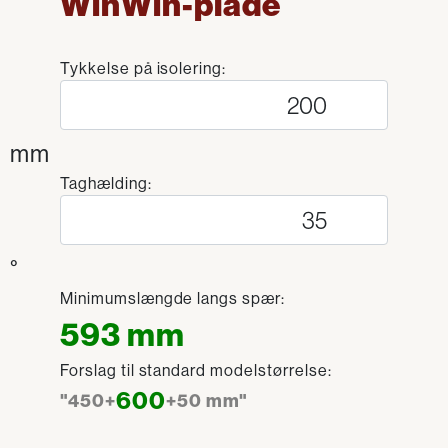
WinWin-plade
Tykkelse på isolering:
mm
Taghælding:
°
Minimumslængde langs spær:
593 mm
Forslag til standard modelstørrelse:
600
"450+
+50 mm"