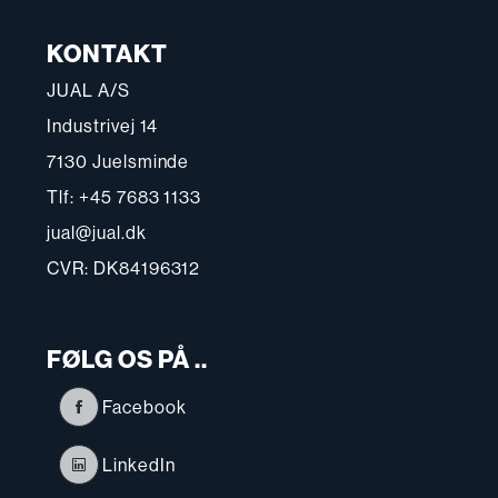
KONTAKT
JUAL A/S
Industrivej 14
7130 Juelsminde
Tlf: +45 7683 1133
jual@jual.dk
CVR: DK84196312
FØLG OS PÅ ..
Facebook
LinkedIn