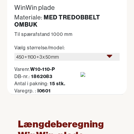
WinWin plade
Materiale:
MED TREDOBBELT
OMBUK
Til spærafstand 1000 mm
Vælg størrelse/model:
450 + 1100 + 3 x 50 mm
Varenr.
W10-110-P
DB-nr.:
1862083
Antal i pakning:
15 stk.
Varegrp. :
I0601
Længdeberegning