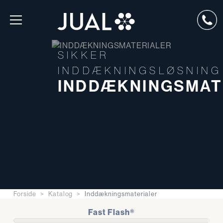
SIKKER
INDDÆKNINGSLØSNING
INDDÆKNINGSMAT
Forside
Katalog
Inddækningsmaterialer
Fast Flash®