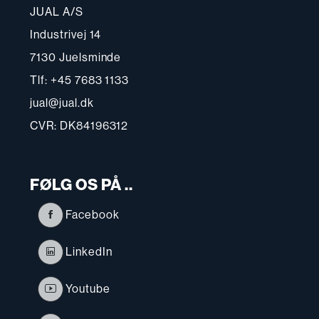
JUAL A/S
Industrivej 14
7130 Juelsminde
Tlf: +45 7683 1133
jual@jual.dk
CVR: DK84196312
FØLG OS PÅ ..
Facebook
LinkedIn
Youtube