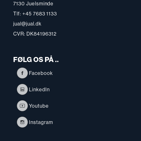
7130 Juelsminde
Tlf: +45 7683 1133
jual@jual.dk
CVR: DK84196312
FØLG OS PÅ ..
Facebook
LinkedIn
Youtube
Instagram