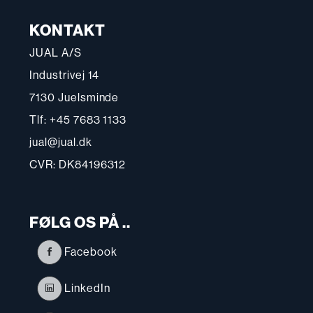
KONTAKT
JUAL A/S
Industrivej 14
7130 Juelsminde
Tlf: +45 7683 1133
jual@jual.dk
CVR: DK84196312
FØLG OS PÅ ..
Facebook
LinkedIn