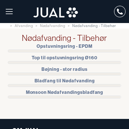
Afvanding
Nødafvanding
Nødafvanding - Tilbehør
Nødafvanding - Tilbehør
Opstuvningsring - EPDM
Top til opstuvningsring Ø160
Bøjning - stor radius
Bladfang til Nødafvanding
Monsoon Nødafvandingsbladfang