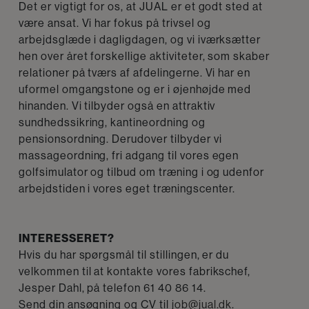
Det er vigtigt for os, at JUAL er et godt sted at
være ansat. Vi har fokus på trivsel og
arbejdsglæde i dagligdagen, og vi iværksætter
hen over året forskellige aktiviteter, som skaber
relationer på tværs af afdelingerne. Vi har en
uformel omgangstone og er i øjenhøjde med
hinanden. Vi tilbyder også en attraktiv
sundhedssikring, kantineordning og
pensionsordning. Derudover tilbyder vi
massageordning, fri adgang til vores egen
golfsimulator og tilbud om træning i og udenfor
arbejdstiden i vores eget træningscenter.
INTERESSERET?
Hvis du har spørgsmål til stillingen, er du
velkommen til at kontakte vores fabrikschef,
Jesper Dahl, på telefon 61 40 86 14.
Send din ansøgning og CV til
job@jual.dk
.