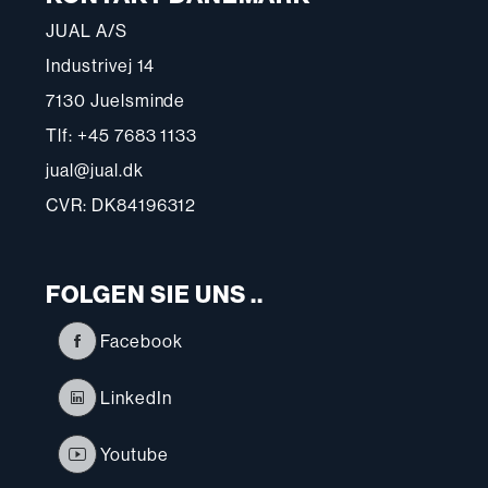
JUAL A/S
Industrivej 14
7130 Juelsminde
Tlf: +45 7683 1133
jual@jual.dk
CVR: DK84196312
FOLGEN SIE UNS ..
Facebook
LinkedIn
Youtube