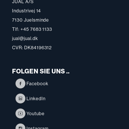
JUAL A/S
Industrivej 14
7130 Juelsminde
Tlf: +45 7683 1133
jual@jual.dk
CVR: DK84196312
FOLGEN SIE UNS ..
Facebook
LinkedIn
Youtube
Instagram