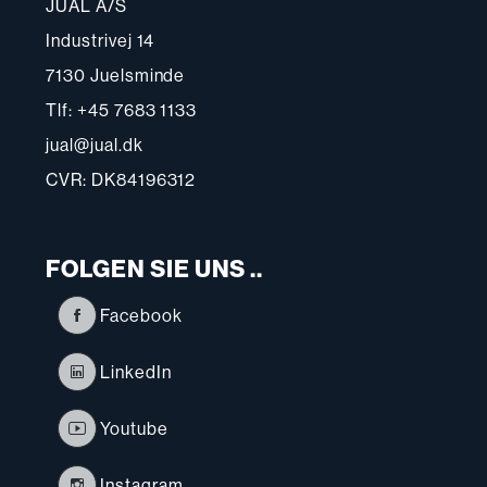
JUAL A/S
Industrivej 14
7130 Juelsminde
Tlf: +45 7683 1133
jual@jual.dk
CVR: DK84196312
FOLGEN SIE UNS ..
Facebook
LinkedIn
Youtube
Instagram