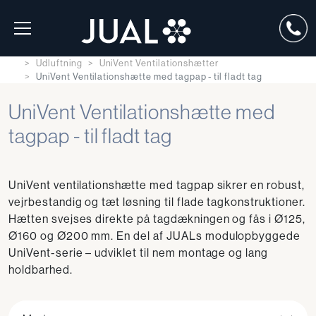
Udluftning
UniVent Ventilationshætter
UniVent Ventilationshætte med tagpap - til fladt tag
UniVent Ventilationshætte med
tagpap - til fladt tag
UniVent ventilationshætte med tagpap sikrer en robust,
vejrbestandig og tæt løsning til flade tagkonstruktioner.
Hætten svejses direkte på tagdækningen og fås i Ø125,
Ø160 og Ø200 mm. En del af JUALs modulopbyggede
UniVent-serie – udviklet til nem montage og lang
holdbarhed.