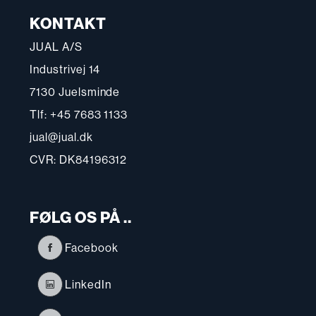
KONTAKT
JUAL A/S
Industrivej 14
7130 Juelsminde
Tlf: +45 7683 1133
jual@jual.dk
CVR: DK84196312
FØLG OS PÅ ..
Facebook
LinkedIn