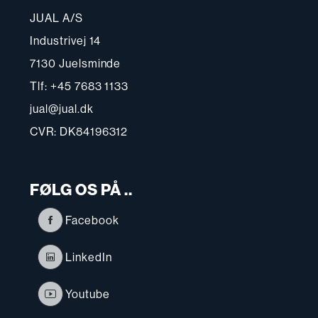
JUAL A/S
Industrivej 14
7130 Juelsminde
Tlf: +45 7683 1133
jual@jual.dk
CVR: DK84196312
FØLG OS PÅ ..
Facebook
LinkedIn
Youtube