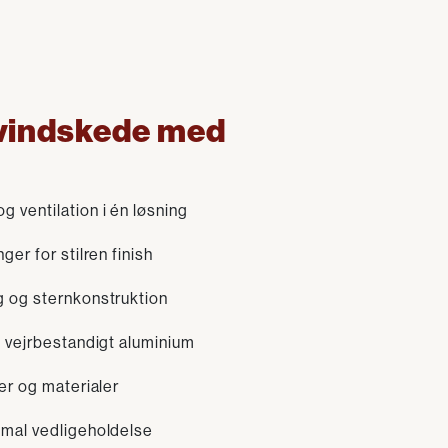
 vindskede med
 ventilation i én løsning
ger for stilren finish
g og sternkonstruktion
g vejrbestandigt aluminium
ver og materialer
imal vedligeholdelse