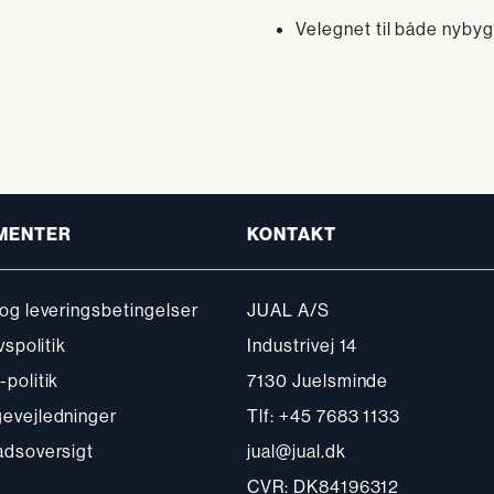
Velegnet til både nybyg
MENTER
KONTAKT
og leveringsbetingelser
JUAL A/S
vspolitik
Industrivej 14
politik
7130 Juelsminde
evejledninger
Tlf: +45 7683 1133
adsoversigt
jual@jual.dk
CVR: DK84196312