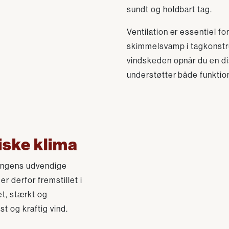
sundt og holdbart tag.
Ventilation er essentiel f
skimmelsvamp i tagkonstru
vindskeden opnår du en dis
understøtter både funktion
diske klima
gningens udvendige
 derfor fremstillet i
et, stærkt og
t og kraftig vind.