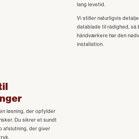
lang levetid.
Vi stiller naturligvis det
datablade til rådighed, s
håndværkere har den nødv
installation.
il
inger
en løsning, der opfylder
ker. Du sikrer et sundt
 afslutning, der giver
tryk.