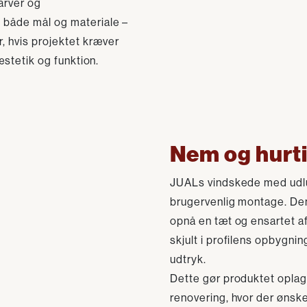
farver og
i både mål og materiale –
, hvis projektet kræver
 æstetik og funktion.
Nem og hurt
JUALs vindskede med udlu
brugervenlig montage. Den
opnå en tæt og ensartet af
skjult i profilens opbygnin
udtryk.
Dette gør produktet oplag
renovering, hvor der ønsk