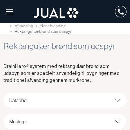
Afvanding
Nødafvanding
Rektangulær brønd som udspyr
Rektangulær brønd som udspyr
DrainHero® system med rektangulær brønd som
udspyr, som er specielt anvendelig til bygninger med
traditionel afvanding gennem murkrone.
Datablad
Montage