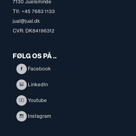
7130 Juelsminde
Tlf: +45 7683 1133
jual@jual.dk
CVR: DK84196312
FØLG OS PÅ ..
Facebook
LinkedIn
Youtube
Instagram