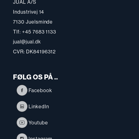
JUAL A/S
Industrivej 14
7130 Juelsminde
Tlf: +45 7683 1133
jual@jual.dk
CVR: DK84196312
FØLG OS PÅ ..
Facebook
LinkedIn
Youtube
Instagram