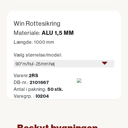
Win Rottesikring
Materiale:
ALU 1,5 MM
Længde: 1000 mm
Vælg størrelse/model:
90° m/hul - 25 mm høj
Varenr.
2RS
DB-nr.:
2101667
Antal i pakning:
50 stk.
Varegrp. :
I0204