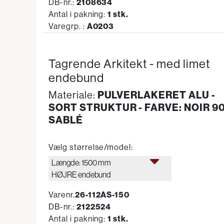
DB-nr.:
2108634
Antal i pakning:
1 stk.
Varegrp. :
A0203
Tagrende Arkitekt - med limet
endebund
PULVERLAKERET ALU -
Materiale:
SORT STRUKTUR - FARVE: NOIR 9
SABLÉ
Vælg størrelse/model:
Længde: 1500 mm
HØJRE endebund
Varenr.
26-112AS-150
DB-nr.:
2122524
Antal i pakning:
1 stk.