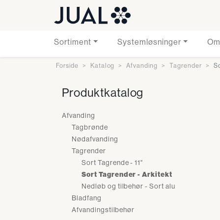
Sortiment
Systemløsninger
Om
Forside
Katalog
Afvanding
Tagrender
So
Produktkatalog
Afvanding
Tagbrønde
Nødafvanding
Tagrender
Sort Tagrende - 11"
Sort Tagrender - Arkitekt
Nedløb og tilbehør - Sort alu
Bladfang
Afvandingstilbehør