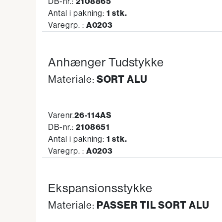
DB-nr.:
2108865
Antal i pakning:
1 stk.
Varegrp. :
A0203
Anhænger Tudstykke
SORT ALU
Materiale:
Varenr.
26-114AS
DB-nr.:
2108651
Antal i pakning:
1 stk.
Varegrp. :
A0203
Ekspansionsstykke
PASSER TIL SORT ALU
Materiale: