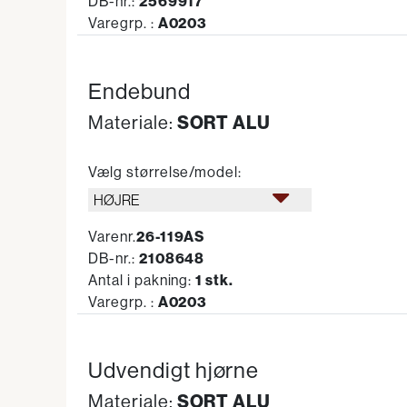
DB-nr.:
2569917
Varegrp. :
A0203
Endebund
SORT ALU
Materiale:
Vælg størrelse/model:
HØJRE
Varenr.
26-119AS
DB-nr.:
2108648
Antal i pakning:
1 stk.
Varegrp. :
A0203
Udvendigt hjørne
SORT ALU
Materiale: