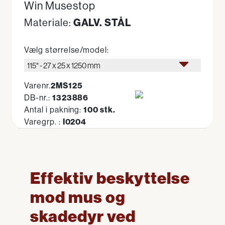
Win Musestop
GALV. STÅL
Materiale:
Vælg størrelse/model:
115° - 27 x 25 x 1250 mm
Varenr.
2MS125
DB-nr.:
1323886
Antal i pakning:
100 stk.
Varegrp. :
I0204
Effektiv beskyttelse
mod mus og
skadedyr ved