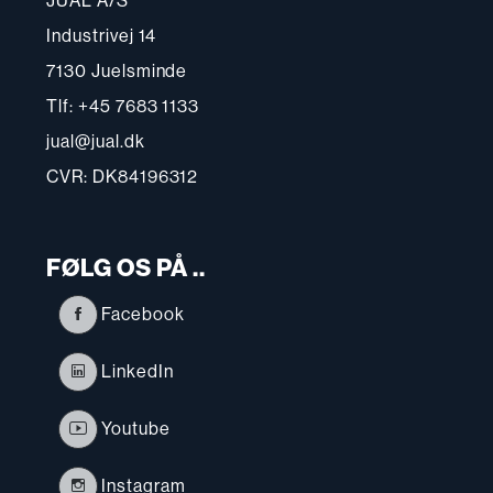
JUAL A/S
Industrivej 14
7130 Juelsminde
Tlf: +45 7683 1133
jual@jual.dk
CVR: DK84196312
FØLG OS PÅ ..
Facebook
LinkedIn
Youtube
Instagram