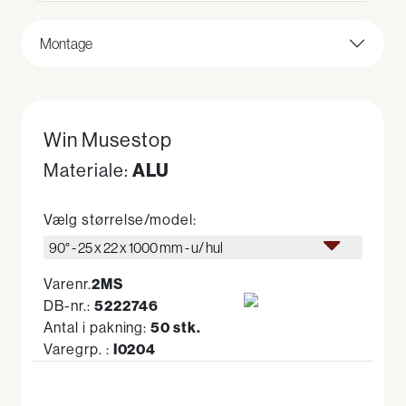
Montage
Win Musestop
ALU
Materiale:
Vælg størrelse/model:
90° - 25 x 22 x 1000 mm - u/ hul
Varenr.
2MS
DB-nr.:
5222746
Antal i pakning:
50 stk.
Varegrp. :
I0204