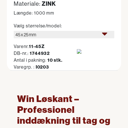
Materiale:
ZINK
Længde: 1000 mm
Vælg størrelse/model:
45 x 25 mm
Varenr.
11-45Z
DB-nr.:
1744932
Antal i pakning:
10 stk.
Varegrp. :
I0203
Win Løskant –
Professionel
inddækning til tag og