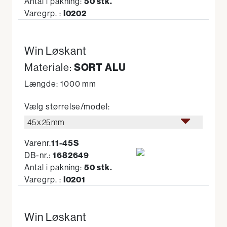
Antal i pakning:
50 stk.
Varegrp. :
I0202
Win Løskant
Materiale:
SORT ALU
Længde: 1000 mm
Vælg størrelse/model:
45 x 25 mm
Varenr.
11-45S
DB-nr.:
1682649
Antal i pakning:
50 stk.
Varegrp. :
I0201
Win Løskant