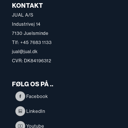
KONTAKT
JUAL A/S
Industrivej 14
7130 Juelsminde
Tlf: +45 7683 1133
jual@jual.dk
CVR: DK84196312
FØLG OS PÅ ..
Facebook
LinkedIn
Youtube