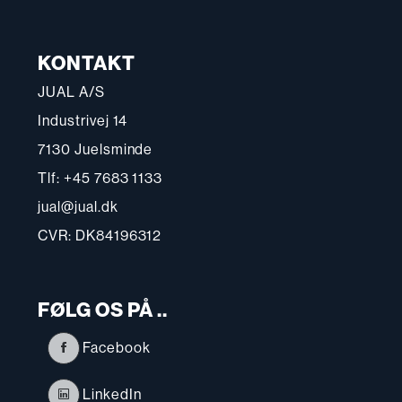
KONTAKT
JUAL A/S
Industrivej 14
7130 Juelsminde
Tlf: +45 7683 1133
jual@jual.dk
CVR: DK84196312
FØLG OS PÅ ..
Facebook
LinkedIn